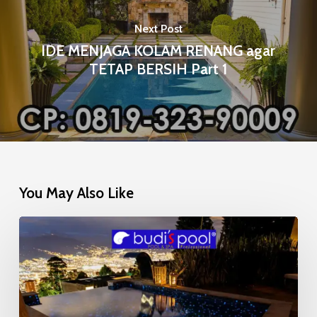
Next Post
IDE MENJAGA KOLAM RENANG agar
TETAP BERSIH Part 1
You May Also Like
Mosaic
Glow
in
the