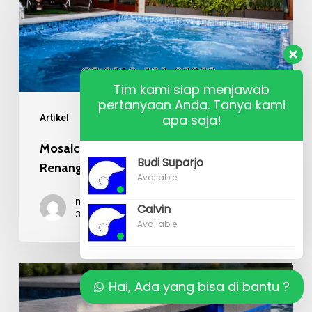
Recycle
pada
Kolam
Renang
Tim kami siap menjawab
Mewah
pertanyaan Anda. Tanya kami
apa saja!
Artikel
Mosaic Kaca Recycle pada Kolam
Budi Suparjo
Renang Mewah
Available
mr budi
Calvin
31/07/2026
Available
Kualitas
Hai, Ada yang bisa di bantu ?
Material