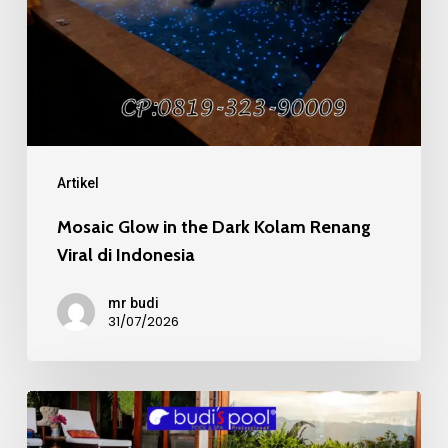
Dark
Kolam
Renang
Viral
di
Indonesia
Artikel
Mosaic Glow in the Dark Kolam Renang
Viral di Indonesia
mr budi
31/07/2026
Mosaic
Kaca