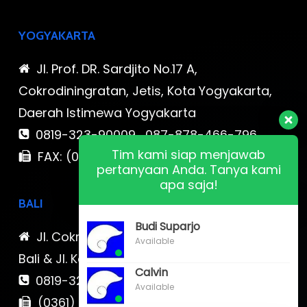
YOGYAKARTA
Jl. Prof. DR. Sardjito No.17 A,
Cokrodiningratan, Jetis, Kota Yogyakarta,
Daerah Istimewa Yogyakarta
0819-323-90009 , 087-878-466-796
Tim kami siap menjawab
FAX: (021) 780 7511
pertanyaan Anda. Tanya kami
apa saja!
BALI
Budi Suparjo
Jl. Cokroaminoto No. 17 Denpasar 80116
Available
Bali & Jl. Kerobokan No. 54, Kuta, Bali bali 2
Calvin
0819-323-90009 , 087-878-466-796
Available
(0361) 734 983