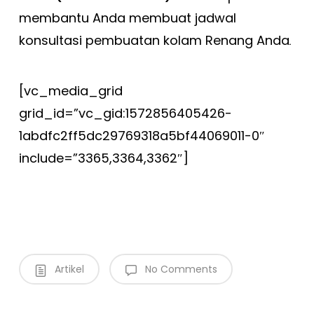
membantu Anda membuat jadwal
konsultasi pembuatan kolam Renang Anda
.
[vc_media_grid
grid_id=”vc_gid:1572856405426-
1abdfc2ff5dc29769318a5bf44069011-0″
include=”3365,3364,3362″]
Artikel
No Comments