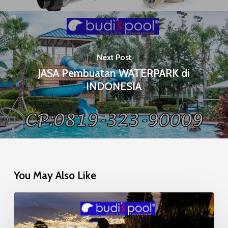
Next Post
JASA Pembuatan WATERPARK di
INDONESIA
You May Also Like
Mosaic
Glow