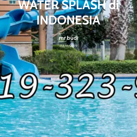
WATER SPLASH di
INDONESIA
mr budi
04/11/2019