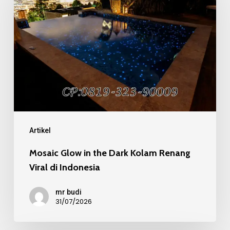
in
the
Dark
Kolam
Renang
Viral
di
Indonesia
Artikel
Mosaic Glow in the Dark Kolam Renang
Viral di Indonesia
mr budi
31/07/2026