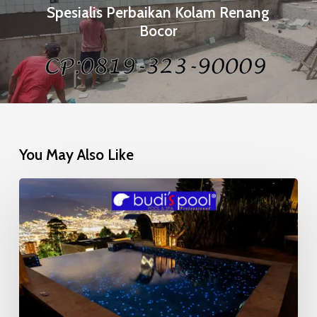
Spesialis Perbaikan Kolam Renang
Bocor
You May Also Like
Mosaic
Glow
in
the
Dark
Kolam