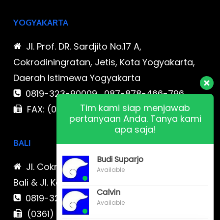
YOGYAKARTA
Jl. Prof. DR. Sardjito No.17 A,
Cokrodiningratan, Jetis, Kota Yogyakarta,
Daerah Istimewa Yogyakarta
0819-323-90009 , 087-878-466-796
Tim kami siap menjawab
FAX: (021) 780 7511
pertanyaan Anda. Tanya kami
apa saja!
BALI
Budi Suparjo
Jl. Cokroaminoto No. 17 Denpasar 80116
Available
Bali & Jl. Kerobokan No. 54, Kuta, Bali bali 2
Calvin
0819-323-90009 , 087-878-466-796
Available
(0361) 734 983