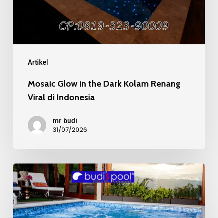
Renang
Viral
di
Indonesia
Artikel
Mosaic Glow in the Dark Kolam Renang
Viral di Indonesia
mr budi
31/07/2026
Mosaic
Kaca
Recycle
pada