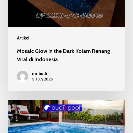
Renang
Viral
di
Indonesia
Artikel
Mosaic Glow in the Dark Kolam Renang
Viral di Indonesia
mr budi
31/07/2026
Mosaic
Kaca
Recycle
pada