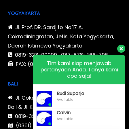
YOGYAKARTA
Jl. Prof. DR. Sardjito No.17 A,
Cokrodiningratan, Jetis, Kota Yogyakarta,
Daerah Istimewa Yogyakarta
0819-323-90009 , 087-878-466-796
Tim kami siap menjawab
FAX: (021) 780 7511
pertanyaan Anda. Tanya kami
apa saja!
BALI
Budi Suparjo
Jl. Cokroaminoto No. 17 Denpasar 80116
Available
Bali & Jl. Kerobokan No. 54, Kuta, Bali bali 2
Calvin
0819-323-90009 , 087-878-466-796
Available
(0361) 734 983