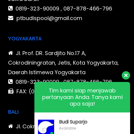
0819-323-90009 , 087-878-466-796
ptbudispool@gmail.com
YOGYAKARTA
Jl. Prof. DR. Sardjito No.17 A,
Cokrodiningratan, Jetis, Kota Yogyakarta,
Daerah Istimewa Yogyakarta
0819-323-90009 , 087-878-466-796
Tim kami siap menjawab
FAX: (021) 780 7511
pertanyaan Anda. Tanya kami
apa saja!
BALI
Budi Suparjo
Jl. Cokroaminoto No. 17 Denpasar 80116
Available