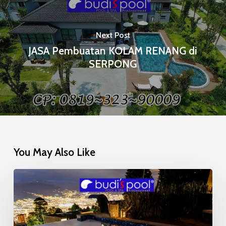
Next Post
JASA Pembuatan KOLAM RENANG di
SERPONG
You May Also Like
Mosaic
Glow
in
the