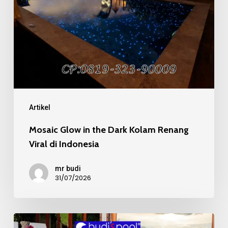
Dark
Kolam
Renang
Viral
di
Indonesia
Artikel
Mosaic Glow in the Dark Kolam Renang
Viral di Indonesia
mr budi
31/07/2026
Mosaic