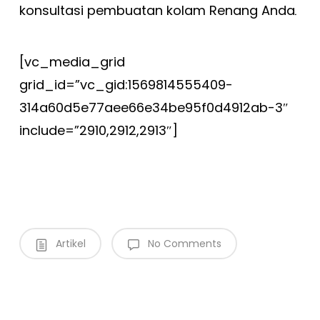
konsultasi pembuatan kolam Renang Anda
.
[vc_media_grid
grid_id=”vc_gid:1569814555409-
314a60d5e77aee66e34be95f0d4912ab-3″
include=”2910,2912,2913″]
Artikel
No Comments