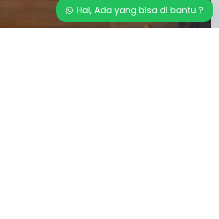
Hai, Ada yang bisa di bantu ?
 SAUNA
langkan