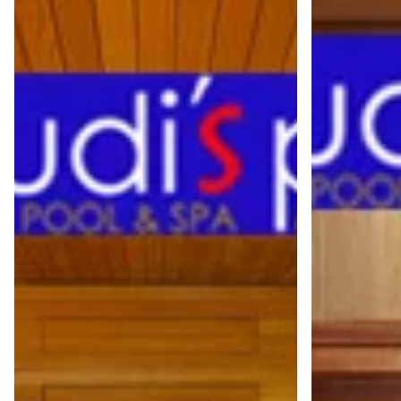
TUBUH
di
SAUNA