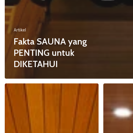
Artikel
Fakta SAUNA yang
PENTING untuk
DIKETAHUI
Pilih
Kenali
SAUNA
Sifat
atau
ANTIVIRAL
STEAM
OZON
ROOM?
untuk