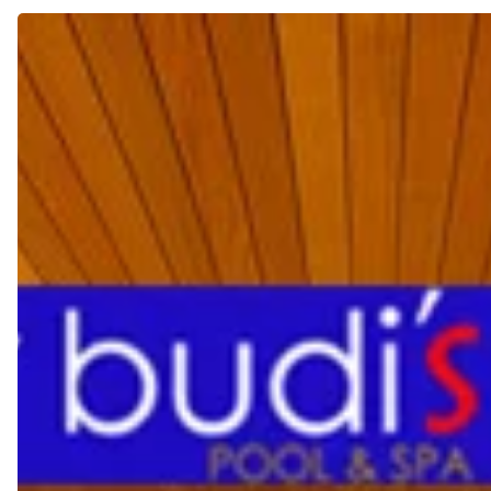
Fakta
SAUNA
yang
PENTING
untuk
DIKETAHUI