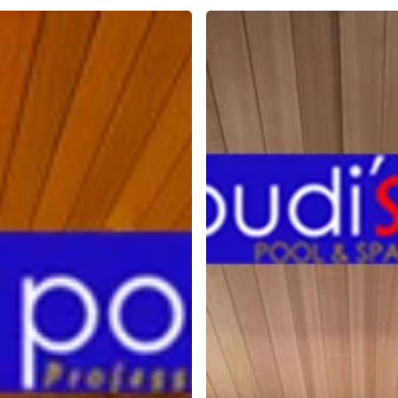
Cara
SAUNA
Tingkatkan
FUNGSI
SISTEM
KEKEBALAN
TUBUH