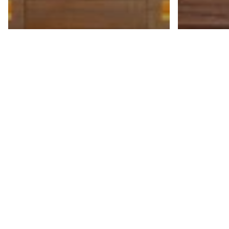
Artikel
Kenal
ANTI
Artikel
Pilih SAUNA atau
untu