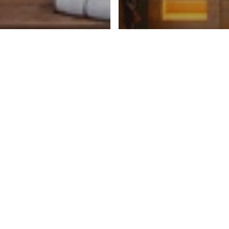
i Sifat
Artikel
VIRAL OZON
Inilah Alasan
k TUBUH di
dapat Menghi