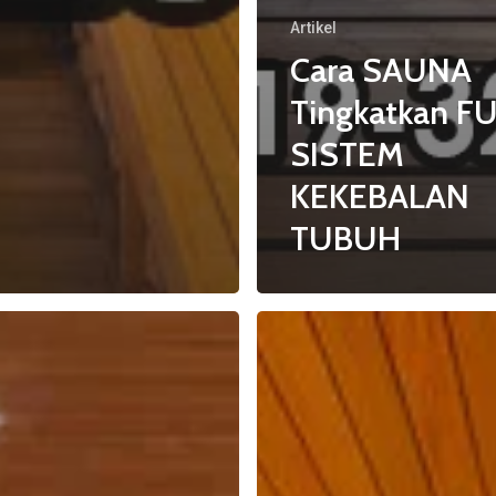
Artikel
Cara SAUNA
Tingkatkan F
SISTEM
KEKEBALAN
TUBUH
Inilah
Alasan
SAUNA
dapat
Menghilangkan