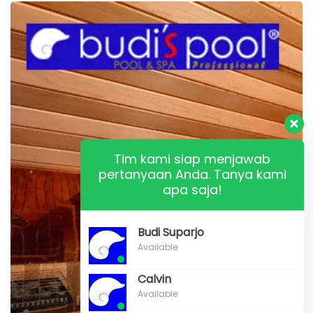
Pentingnya
SAUNA
terhadap
KUMAN
maupun
VIRUS
Tim kami siap menjawab
pertanyaan Anda. Tanya kami
apa saja!
Budi Suparjo
Available
Calvin
Available