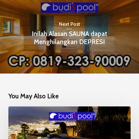
Next Post
Inilah Alasan SAUNA dapat
Menghilangkan DEPRESI
You May Also Like
Mosaic
Glow
in