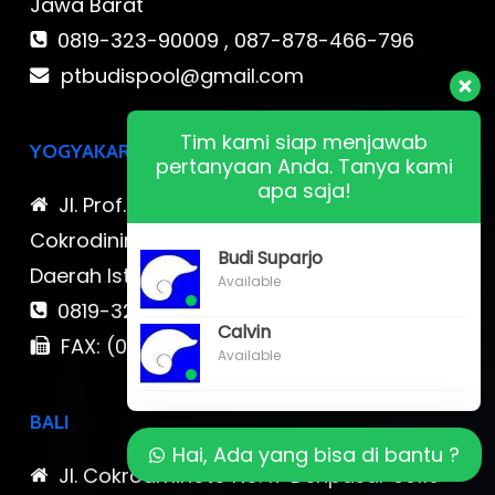
Jawa Barat
0819-323-90009 , 087-878-466-796
ptbudispool@gmail.com
Tim kami siap menjawab
YOGYAKARTA
pertanyaan Anda. Tanya kami
apa saja!
Jl. Prof. DR. Sardjito No.17 A,
Cokrodiningratan, Jetis, Kota Yogyakarta,
Budi Suparjo
Daerah Istimewa Yogyakarta
Available
0819-323-90009 , 087-878-466-796
Calvin
FAX: (021) 780 7511
Available
BALI
Hai, Ada yang bisa di bantu ?
Jl. Cokroaminoto No. 17 Denpasar 80116