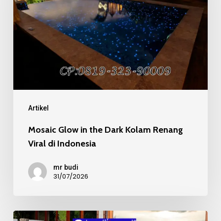
the
Dark
Kolam
Renang
Viral
di
Indonesia
Artikel
Mosaic Glow in the Dark Kolam Renang
Viral di Indonesia
mr budi
31/07/2026
Mosaic