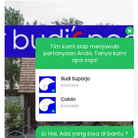
Apa
saja
Metode
Desinfeksi
Kolam
Tim kami siap menjawab
pertanyaan Anda. Tanya kami
Renang
apa saja!
Budi Suparjo
Available
Calvin
Available
Hai, Ada yang bisa di bantu ?