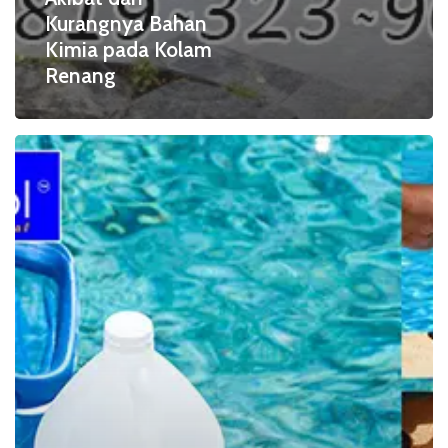
Kurangnya Bahan
Kimia pada Kolam
Renang
Apa
saja
Obat
Desinfeksi
Kolam
Renang?