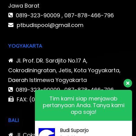
Jawa Barat
0819-323-90009 , 087-878-466-796
ptbudispool@gmail.com
YOGYAKARTA
Jl. Prof. DR. Sardjito No.17 A,
Cokrodiningratan, Jetis, Kota Yogyakarta,
Daerah Istimewa Yogyakarta
0819-323-90009 , 087-878-466-796
Tim kami siap menjawab
FAX: (021) 780 7511
pertanyaan Anda. Tanya kami
apa saja!
BALI
Budi Suparjo
Jl. Cokroaminoto No. 17 Denpasar 80116