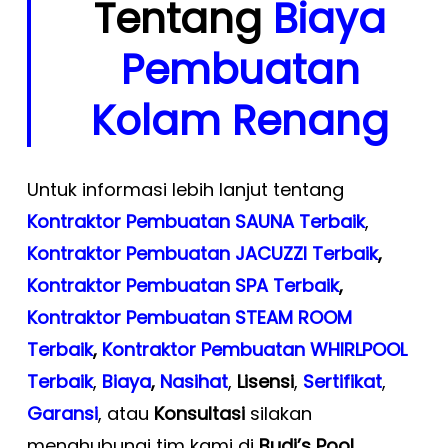
Tentang
Biaya
Pembuatan
Kolam Renang
Untuk informasi lebih lanjut tentang
Kontraktor Pembuatan SAUNA Terbaik
,
Kontraktor Pembuatan JACUZZI Terbaik
,
Kontraktor Pembuatan SPA Terbaik
,
Kontraktor Pembuatan STEAM ROOM
Terbaik
,
Kontraktor Pembuatan WHIRLPOOL
Terbaik
,
Biaya
,
Nasihat
,
Lisensi
,
Sertifikat
,
Garansi
, atau
Konsultasi
silakan
menghubungi tim kami di
Budi’s Pool