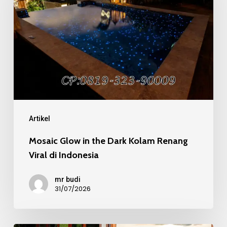
the
Dark
Kolam
Renang
Viral
di
Indonesia
Artikel
Mosaic Glow in the Dark Kolam Renang
Viral di Indonesia
mr budi
31/07/2026