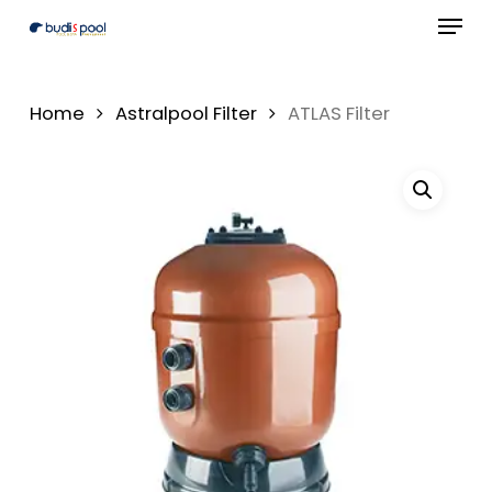
Menu
Skip
to
Close
main
Menu
Home
Astralpool Filter
ATLAS Filter
content