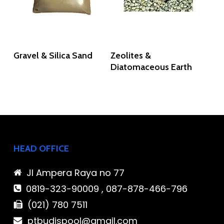
Read More
Read More
Gravel & Silica Sand
Zeolites &
Diatomaceous Earth
HEAD OFFICE
Jl Ampera Raya no 77
0819-323-90009 , 087-878-466-796
(021) 780 7511
ptbudispool@gmail.com