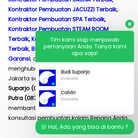
Kontraktor Pembuatan JACUZZI Terbaik
,
Kontraktor Pembuatan SPA Terbaik
,
Kontraktor Pembuatan STEAM ROOM
Terbaik
,
Kontraktor Pembuatan WHIRLPOOL
Tim kami siap menjawab
pertanyaan Anda. Tanya kami
Terbaik
,
Biaya
,
Nasihat
,
Lisensi
,
Sertifikat
,
apa saja!
Garansi
, atau
Konsultasi
silakan
menghubungi tim kami di
Budi’s Pool
Budi Suparjo
Jakarta segera atau hubungi kami
Budi
Available
Suparjo (0819 323 90009)
atau
Calvin Budi
Calvin
Putra (087 878 466 796)
. Kami dapat
Available
membantu Anda membuat jadwal
konsultasi pembuatan kolam Renang Anda
.
Hai, Ada yang bisa di bantu ?