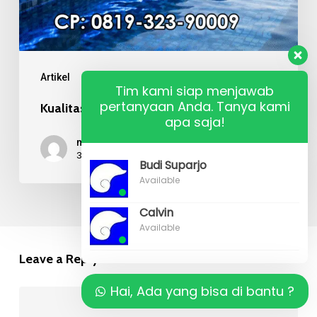
Artikel
Tim kami siap menjawab
pertanyaan Anda. Tanya kami
Kualitas Material Mosaic Kolam Renang
apa saja!
mr budi
31/07/2026
Budi Suparjo
Available
Calvin
Available
Leave a Reply
Hai, Ada yang bisa di bantu ?