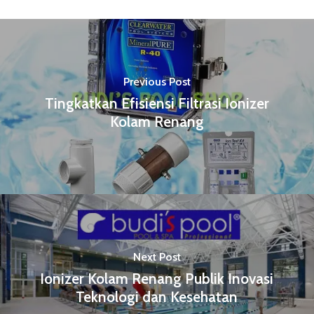
Previous Post
Tingkatkan Efisiensi Filtrasi Ionizer
Kolam Renang
Next Post
Ionizer Kolam Renang Publik Inovasi
Teknologi dan Kesehatan