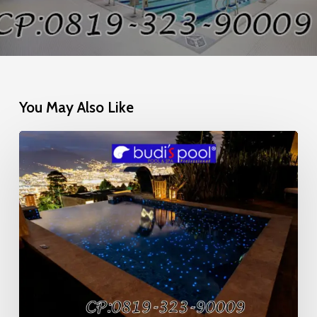
You May Also Like
Mosaic
Glow
in
the
Dark
Kolam
Renang
Viral