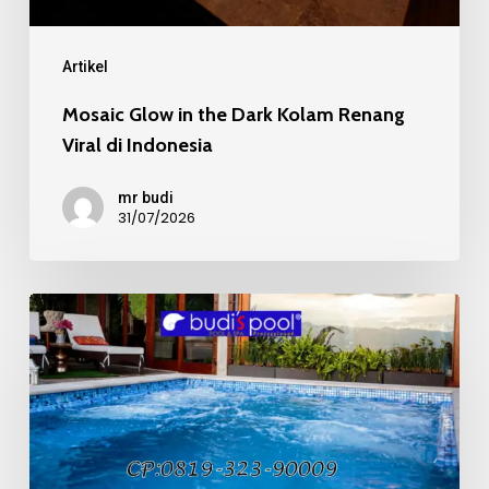
di
Indonesia
Artikel
Mosaic Glow in the Dark Kolam Renang
Viral di Indonesia
mr budi
31/07/2026
Mosaic
Kaca
Recycle
pada
Kolam
Renang