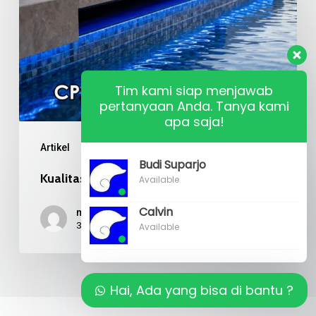
Kolam
Renang
Tim kami siap menjawab
pertanyaan Anda. Tanya kami
apa saja!
Artikel
Budi Suparjo
Kualitas Material Mosaic Kolam Renang
Available
Calvin
mr budi
31/07/2026
Available
Hai, Ada yang bisa di bantu ?