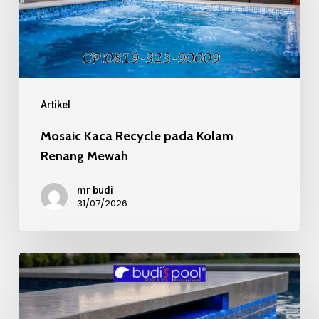
pada
Kolam
Renang
Mewah
Artikel
Mosaic Kaca Recycle pada Kolam
Renang Mewah
mr budi
31/07/2026
Kualitas
Material
Mosaic