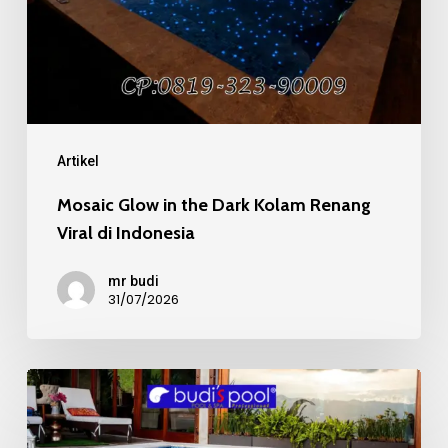
Kolam
Renang
Viral
di
Indonesia
Artikel
Mosaic Glow in the Dark Kolam Renang
Viral di Indonesia
mr budi
31/07/2026
Mosaic
Kaca
Recycle