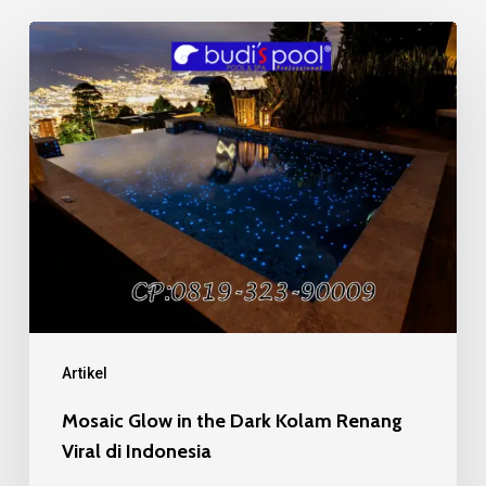
Mosaic
Glow
in
the
Dark
Kolam
Renang
Viral
di
Indonesia
Artikel
Mosaic Glow in the Dark Kolam Renang
Viral di Indonesia