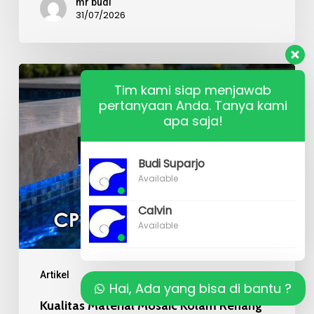
mr budi
31/07/2026
Kualitas
Tim kami siap menjawab
Material
pertanyaan Anda. Tanya kami
Mosaic
apa saja!
Kolam
Renang
Budi Suparjo
Available
Calvin
Available
Artikel
Hai, Ada yang bisa di bantu ?
Kualitas Material Mosaic Kolam Renang