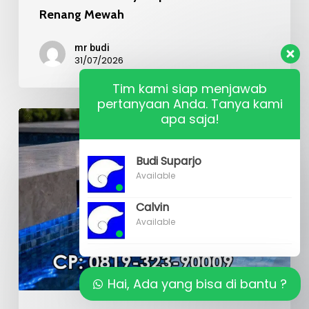
Renang Mewah
mr budi
31/07/2026
Tim kami siap menjawab
pertanyaan Anda. Tanya kami
Kualitas
apa saja!
Material
Budi Suparjo
Mosaic
Available
Kolam
Renang
Calvin
Available
Hai, Ada yang bisa di bantu ?