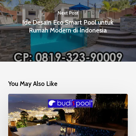
Next Post
Ide Desain Eco Smart Pool untuk
Rumah Modern di Indonesia
You May Also Like
Mosaic
Glow
in
the