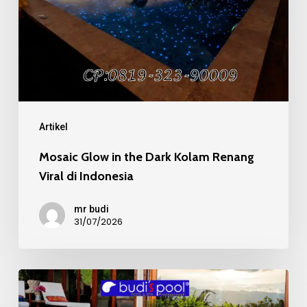
Dark
Kolam
Renang
Viral
di
Indonesia
Artikel
Mosaic Glow in the Dark Kolam Renang
Viral di Indonesia
mr budi
31/07/2026
Mosaic
Kaca