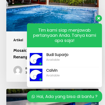
Recycle
pada
Kolam
Renang
Tim kami siap menjawab
pertanyaan Anda. Tanya kami
Mewah
apa saja!
Artikel
Mosaic Kaca Recycle pada Kolam
Budi Suparjo
Renang Mewah
Available
mr budi
Calvin
31/07/2026
Available
Kualitas
Hai, Ada yang bisa di bantu ?
Material