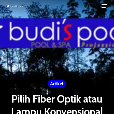
Menu
Skip
to
Close
main
Menu
content
Artikel
Pilih Fiber Optik atau
Lampu Konvensional