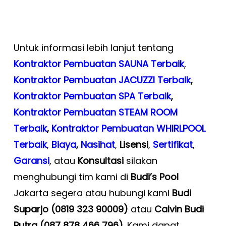
Untuk informasi lebih lanjut tentang
Kontraktor Pembuatan SAUNA Terbaik
,
Kontraktor Pembuatan JACUZZI Terbaik
,
Kontraktor Pembuatan SPA Terbaik
,
Kontraktor Pembuatan STEAM ROOM
Terbaik
,
Kontraktor Pembuatan WHIRLPOOL
Terbaik
,
Biaya
,
Nasihat
,
Lisensi
,
Sertifikat
,
Garansi
, atau
Konsultasi
silakan
menghubungi tim kami di
Budi’s Pool
Jakarta segera atau hubungi kami
Budi
Suparjo (0819 323 90009)
atau
Calvin Budi
Putra (087 878 466 796)
. Kami dapat