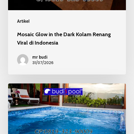
di
Indonesia
Artikel
Mosaic Glow in the Dark Kolam Renang
Viral di Indonesia
mr budi
31/07/2026
Mosaic
Kaca
Recycle
pada
Kolam