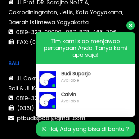
Jl. Prof. DR. Sardjito No.17 A,
Cokrodiningratan, Jetis, Kota Yogyakarta,
Daerah Istimewa Yogyakarta
0819-323-90009 , 087-878-466-796
Tim kami siap menjawab
FAX: (021) 780 7511
pertanyaan Anda. Tanya kami
apa saja!
BALI
Budi Suparjo
Jl. Cokroaminoto No. 17 Denpasar 80116
Available
Bali & Jl. Kerobokan No. 54, Kuta, Bali bali 2
Calvin
0819-323-90009 , 087-878-466-796
Available
(0361) 734 983
ptbudispool@gmail.com
Hai, Ada yang bisa di bantu ?