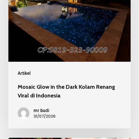
the
Dark
Kolam
Renang
Viral
di
Indonesia
Artikel
Mosaic Glow in the Dark Kolam Renang
Viral di Indonesia
mr budi
31/07/2026