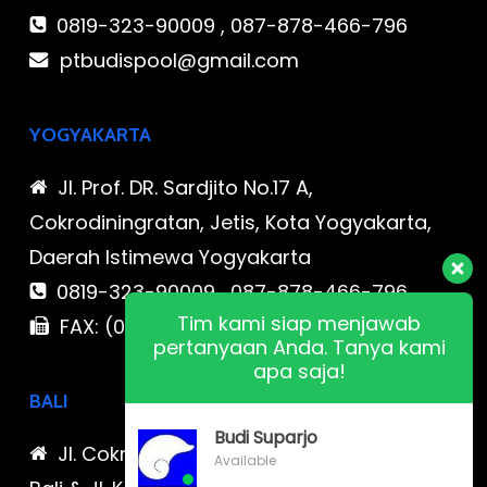
0819-323-90009 , 087-878-466-796
ptbudispool@gmail.com
YOGYAKARTA
Jl. Prof. DR. Sardjito No.17 A,
Cokrodiningratan, Jetis, Kota Yogyakarta,
Daerah Istimewa Yogyakarta
0819-323-90009 , 087-878-466-796
Tim kami siap menjawab
FAX: (021) 780 7511
pertanyaan Anda. Tanya kami
apa saja!
BALI
Budi Suparjo
Jl. Cokroaminoto No. 17 Denpasar 80116
Available