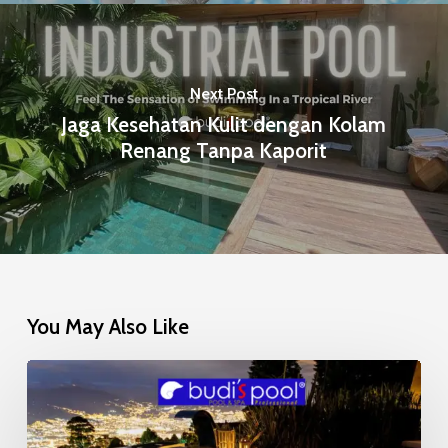
Next Post
Jaga Kesehatan Kulit dengan Kolam
Renang Tanpa Kaporit
You May Also Like
Mosaic
Glow
in