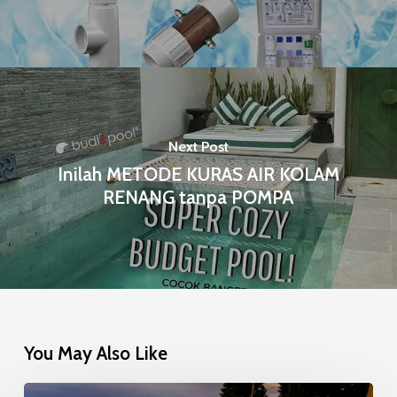
Next Post
Inilah METODE KURAS AIR KOLAM
RENANG tanpa POMPA
You May Also Like
Mosaic