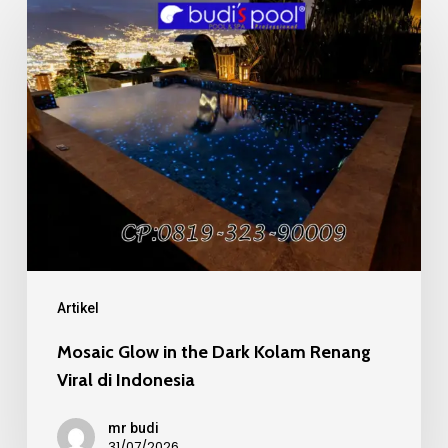
Glow
in
the
Dark
Kolam
Renang
Viral
di
Indonesia
Artikel
Mosaic Glow in the Dark Kolam Renang
Viral di Indonesia
mr budi
31/07/2026