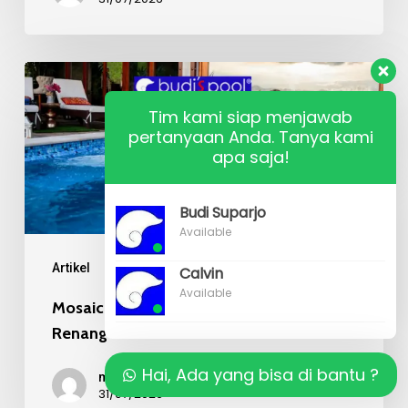
Mosaic
Kaca
Tim kami siap menjawab
Recycle
pertanyaan Anda. Tanya kami
apa saja!
pada
Kolam
Budi Suparjo
Renang
Available
Mewah
Artikel
Calvin
Available
Mosaic Kaca Recycle pada Kolam
Renang Mewah
Hai, Ada yang bisa di bantu ?
mr budi
31/07/2026