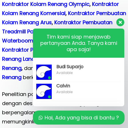
Kontraktor Kolam Renang Olympic
,
Kontraktor
Kolam Renang Komersial
,
Kontraktor Pembuatan
Kolam Renang Arus
,
Kontraktor Pembuatan
Treadmill Pool
,
Kontraktor Pembuatan
Tim kami siap menjawab
Waterboom
,
Kontraktor Pembuatan Waterpark
,
pertanyaan Anda. Tanya kami
apa saja!
Kontraktor Pembuatan Water Splash
,
Kolam
Renang Landscape
,
Jasa Renovasi Kolam
Budi Suparjo
Renang
,
dan
Jasa Perawatan Kolam
Available
Renang
berkualitas di seluruh negeri ini.
Calvin
Available
Penelitian pasar yang luas dikombinasikan
dengan desainer kolam renang paling
berpengalaman di industri ini telah
Hai, Ada yang bisa di bantu ?
memungkinkan
PT Budi’s Pool
untuk