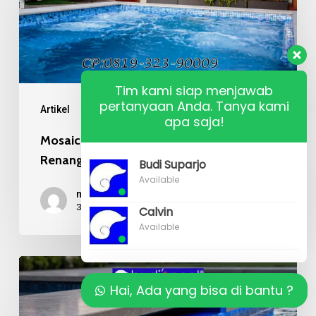
Recycle
pada
Kolam
Renang
Tim kami siap menjawab
Mewah
pertanyaan Anda. Tanya kami
Artikel
apa saja!
Mosaic Kaca Recycle pada Kolam
Renang Mewah
Budi Suparjo
Available
mr budi
31/07/2026
Calvin
Available
Kualitas
Material
Hai, Ada yang bisa di bantu ?
Mosaic