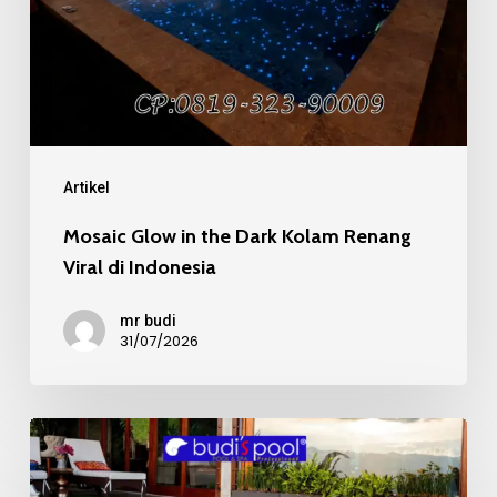
Kolam
Renang
Viral
di
Indonesia
Artikel
Mosaic Glow in the Dark Kolam Renang
Viral di Indonesia
mr budi
31/07/2026
Mosaic
Kaca