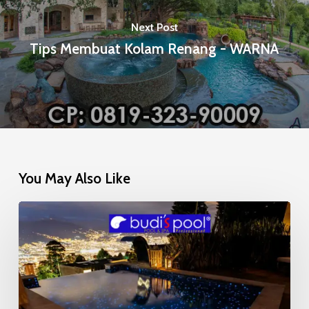
Next Post
Tips Membuat Kolam Renang - WARNA
You May Also Like
Mosaic
Glow
in
the
Dark