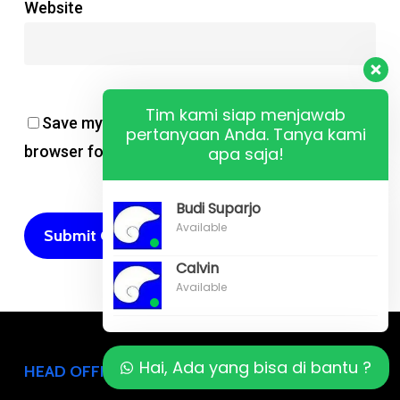
Website
Tim kami siap menjawab
Save my name, email, and website in this
pertanyaan Anda. Tanya kami
browser for the next time I comment.
apa saja!
Budi Suparjo
Available
Calvin
Available
Hai, Ada yang bisa di bantu ?
HEAD OFFICE