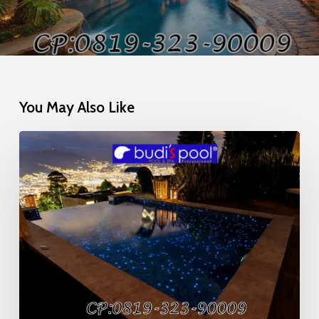
You May Also Like
Mosaic
Glow
in
the
Dark
Kolam
Renang
Viral