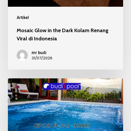
di
Indonesia
Artikel
Mosaic Glow in the Dark Kolam Renang
Viral di Indonesia
mr budi
31/07/2026
Mosaic
Kaca
Recycle
pada
Kolam
Renang