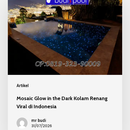
Glow
in
the
Dark
Kolam
Renang
Viral
di
Indonesia
Artikel
Mosaic Glow in the Dark Kolam Renang
Viral di Indonesia
mr budi
31/07/2026