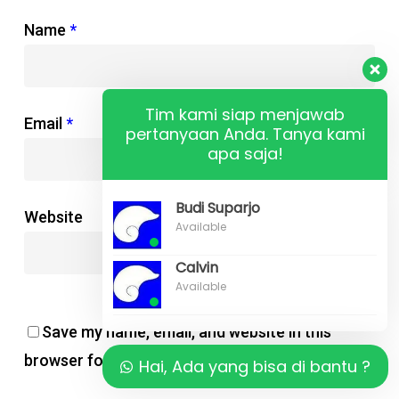
Name
*
Tim kami siap menjawab
Email
*
pertanyaan Anda. Tanya kami
apa saja!
Budi Suparjo
Website
Available
Calvin
Available
Save my name, email, and website in this
browser for the next time I comment.
Hai, Ada yang bisa di bantu ?