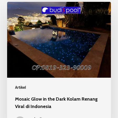
Mosaic
Glow
in
the
Dark
Kolam
Renang
Viral
di
Indonesia
Artikel
Mosaic Glow in the Dark Kolam Renang
Viral di Indonesia