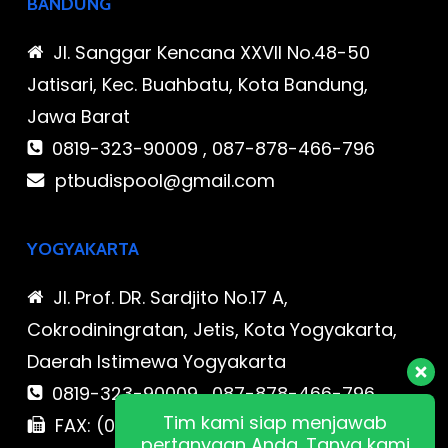
BANDUNG
Jl. Sanggar Kencana XXVII No.48-50
Jatisari, Kec. Buahbatu, Kota Bandung,
Jawa Barat
0819-323-90009 , 087-878-466-796
ptbudispool@gmail.com
YOGYAKARTA
Jl. Prof. DR. Sardjito No.17 A,
Cokrodiningratan, Jetis, Kota Yogyakarta,
Daerah Istimewa Yogyakarta
0819-323-90009 , 087-878-466-796
Tim kami siap menjawab
FAX: (021) 780 7511
pertanyaan Anda. Tanya kami