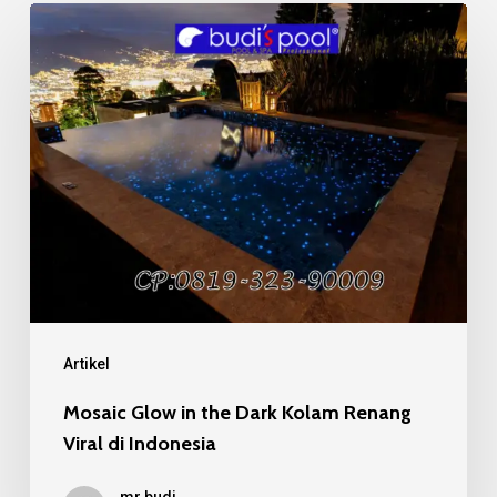
Mosaic
Glow
in
the
Dark
Kolam
Renang
Viral
di
Indonesia
Artikel
Mosaic Glow in the Dark Kolam Renang
Viral di Indonesia
mr budi