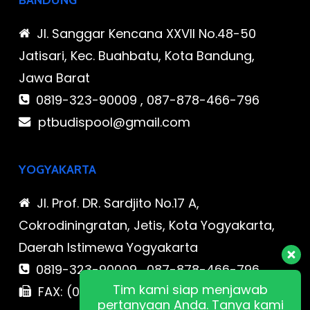
BANDUNG
Jl. Sanggar Kencana XXVII No.48-50
Jatisari, Kec. Buahbatu, Kota Bandung,
Jawa Barat
0819-323-90009 , 087-878-466-796
ptbudispool@gmail.com
YOGYAKARTA
Jl. Prof. DR. Sardjito No.17 A,
Cokrodiningratan, Jetis, Kota Yogyakarta,
Daerah Istimewa Yogyakarta
0819-323-90009 , 087-878-466-796
Tim kami siap menjawab
FAX: (021) 780 7511
pertanyaan Anda. Tanya kami