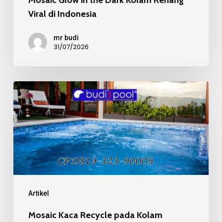
Mosaic Glow in the Dark Kolam Renang
Viral di Indonesia
mr budi
31/07/2026
Mosaic
Kaca
Recycle
pada
Kolam
Renang
Mewah
Artikel
Mosaic Kaca Recycle pada Kolam