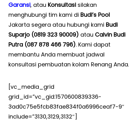
Garansi
, atau
Konsultasi
silakan
menghubungi tim kami di
Budi’s Pool
Jakarta segera atau hubungi kami
Budi
Suparjo (0819 323 90009)
atau
Calvin Budi
Putra (087 878 466 796)
. Kami dapat
membantu Anda membuat jadwal
konsultasi pembuatan kolam Renang Anda
.
[vc_media_grid
grid_id=”vc_gid:1570600839336-
3ad0c75e5fcb83fae834f0a6996ceaf7-9″
include=”3130,3129,3132″]