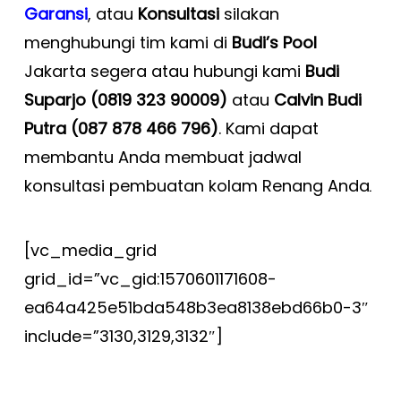
Garansi
, atau
Konsultasi
silakan
menghubungi tim kami di
Budi’s Pool
Jakarta segera atau hubungi kami
Budi
Suparjo (0819 323 90009)
atau
Calvin Budi
Putra (087 878 466 796)
. Kami dapat
membantu Anda membuat jadwal
konsultasi pembuatan kolam Renang Anda
.
[vc_media_grid
grid_id=”vc_gid:1570601171608-
ea64a425e51bda548b3ea8138ebd66b0-3″
include=”3130,3129,3132″]