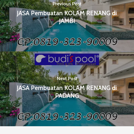
Previous Post
JASA Pembuatan KOLAM RENANG di
JAMBI
Next Post
JASA Pembuatan KOLAM RENANG di
PADANG