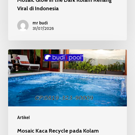
Mosaic Glow in the Dark Kolam Renang
Viral di Indonesia
mr budi
31/07/2026
Mosaic
Kaca
Recycle
pada
Kolam
Renang
Mewah
Artikel
Mosaic Kaca Recycle pada Kolam