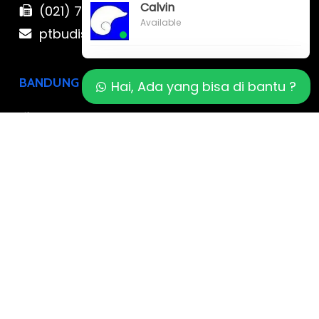
Calvin
(021) 780 7511
Available
ptbudispool@gmail.com
BANDUNG
Hai, Ada yang bisa di bantu ?
Jl. Sanggar Kencana XXVII No.48-50
Jatisari, Kec. Buahbatu, Kota Bandung,
Jawa Barat
0819-323-90009 , 087-878-466-796
ptbudispool@gmail.com
YOGYAKARTA
Jl. Prof. DR. Sardjito No.17 A,
Cokrodiningratan, Jetis, Kota Yogyakarta,