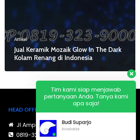
Artikel
Jual Keramik Mozaik Glow In The Dark
Kolam Renang di Indonesia
Tim kami siap menjawab
pertanyaan Anda. Tanya kami
apa saja!
HEAD OFFICE
Budi Suparjo
Jl Ampera Raya no 77
Available
0819-323-90009 , 087-878-466-796