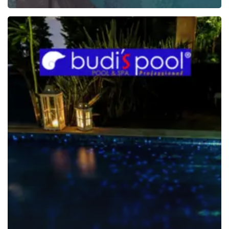
Jual
Keramik
Mozaik
Glow
In
The
Dark
Kolam
Renang
di
Indonesia