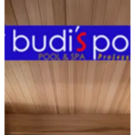
Tingkatkan
FUNGSI
SISTEM
KEKEBALAN
TUBUH