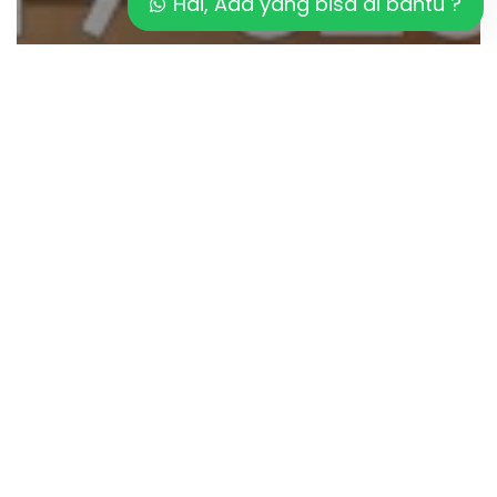
Hai, Ada yang bisa di bantu ?
Artikel
Kurangi Risiko HIPERTENSI dengan
SAUNA
Pilih
SAUNA
atau
STEAM
ROOM?