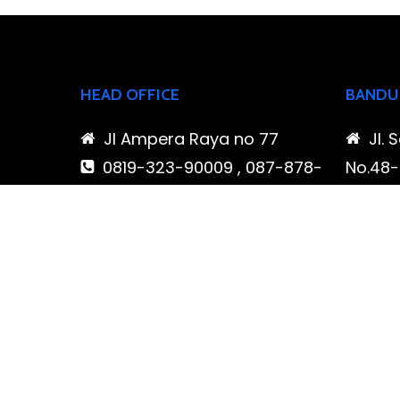
HEAD OFFICE
BANDU
Jl Ampera Raya no 77
Jl. 
0819-323-90009 , 087-878-
No.48-5
466-796
Buahba
(021) 780 7511
Jawa 
ptbudispool@gmail.com
0819
466-7
ptb