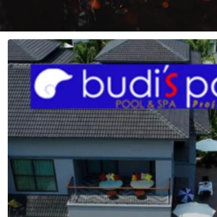
JASA
Pembuatan
KOLAM
RENANG
di
SERPONG