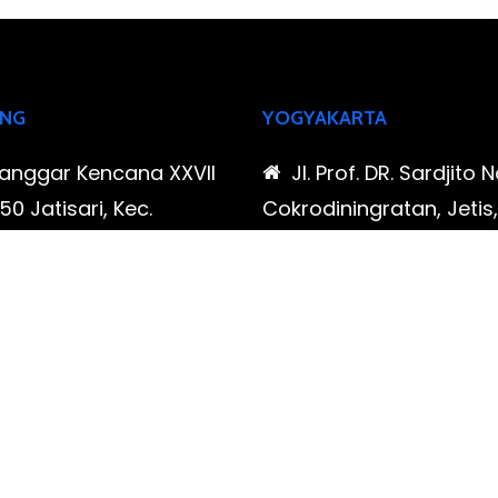
NG
YOGYAKARTA
Sanggar Kencana XXVII
Jl. Prof. DR. Sardjito N
0 Jatisari, Kec.
Cokrodiningratan, Jetis
tu, Kota Bandung,
Yogyakarta, Daerah Is
Barat
Yogyakarta
-323-90009 , 087-878-
0819-323-90009 , 08
96
466-796
udispool@gmail.com
FAX: (021) 780 7511