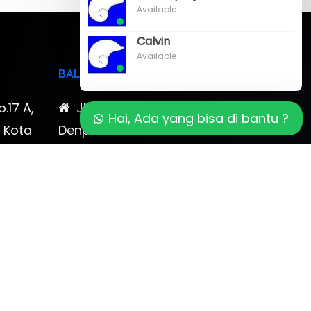
Available
Calvin
Available
BALI
o.17 A,
Jl. Cokroaminoto No. 17
Hai, Ada yang bisa di bantu ?
, Kota
Denpasar 80116 Bali & Jl.
timewa
Kerobokan No. 54, Kuta, Bali
bali 2
7-878-
0819-323-90009 , 087-878-
466-796
(0361) 734 983
ptbudispool@gmail.com