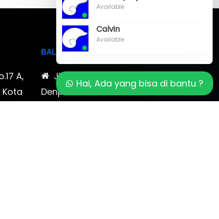
Available
Calvin
Available
BALI
o.17 A,
Jl. Cokroaminoto No. 17
Hai, Ada yang bisa di bantu ?
, Kota
Denpasar 80116 Bali & Jl.
timewa
Kerobokan No. 54, Kuta, Bali
bali 2
7-878-
0819-323-90009 , 087-878-
466-796
(0361) 734 983
ptbudispool@gmail.com