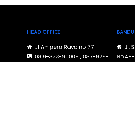
HEAD OFFICE
BANDU
Jl Ampera Raya no 77
Jl. 
0819-323-90009 , 087-878-
No.48-5
466-796
Buahba
(021) 780 7511
Jawa 
ptbudispool@gmail.com
0819
466-7
ptb