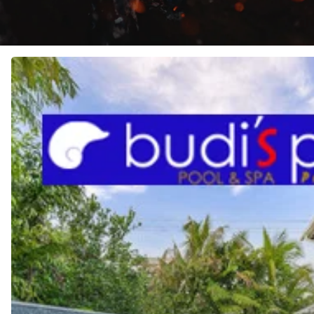
JASA
Pembuatan
KOLAM
RENANG
di
PAPUA