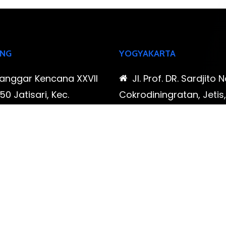
NG
YOGYAKARTA
Sanggar Kencana XXVII
Jl. Prof. DR. Sardjito N
0 Jatisari, Kec.
Cokrodiningratan, Jetis
tu, Kota Bandung,
Yogyakarta, Daerah Is
Barat
Yogyakarta
-323-90009 , 087-878-
0819-323-90009 , 08
96
466-796
udispool@gmail.com
FAX: (021) 780 7511