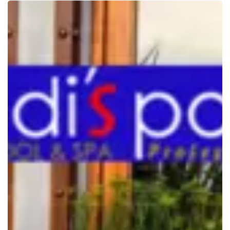
Mosaic
Kaca
Recycle
pada
Kolam
Renang
Mewah