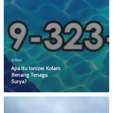
Artikel
Apa itu Ionizer Kolam
Renang Tenaga
Surya?
Apa
Manfaat