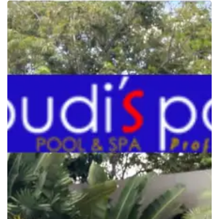
Komponen
Ionizer
Kolam
Renang
untuk
Air
yang
Sehat