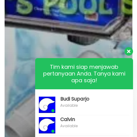
Tim kami siap menjawab
pertanyaan Anda. Tanya kami
apa saja!
Budi Suparjo
Available
Calvin
Available