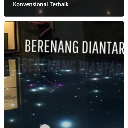
Konvensional Terbaik
Tips
Pilih
Sistem
Fiber
Optik
Kolam
Renang
yang
Tepat