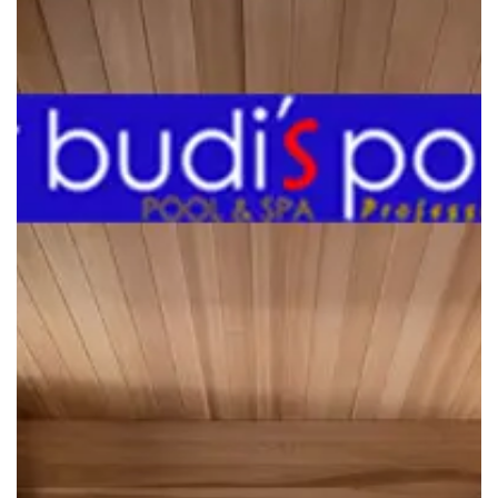
Tingkatkan
FUNGSI
SISTEM
KEKEBALAN
TUBUH