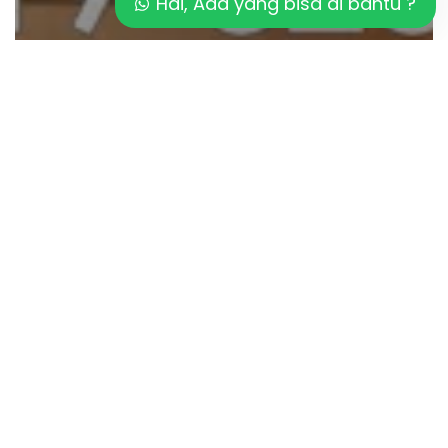
Hai, Ada yang bisa di bantu ?
Artikel
Kurangi Risiko HIPERTENSI dengan
SAUNA
Pilih
SAUNA
atau
STEAM
ROOM?