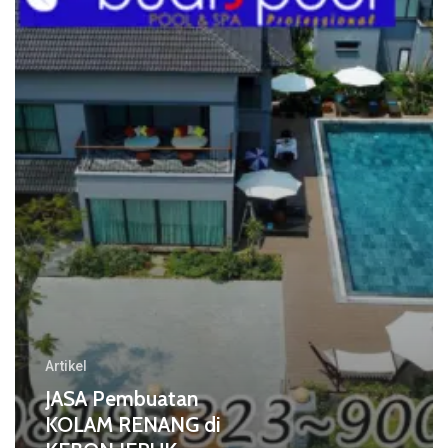
RENANG
di
KEBON
JERUK
Artikel
JASA Pembuatan
KOLAM RENANG di