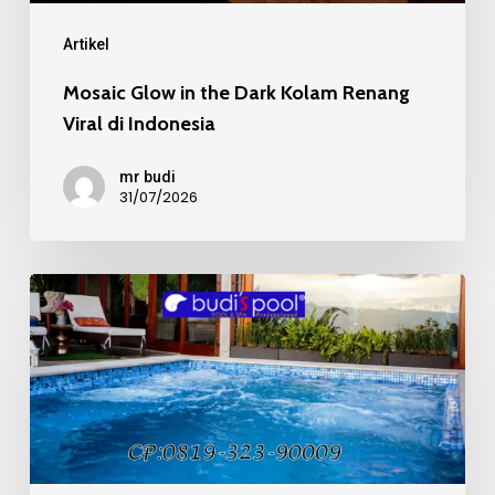
Indonesia
Artikel
Mosaic Glow in the Dark Kolam Renang
Viral di Indonesia
mr budi
31/07/2026
Mosaic
Kaca
Recycle
pada
Kolam
Renang