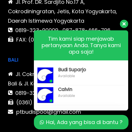
Jl. Prof. DR. Sardjito No.17 A,
Cokrodiningratan, Jetis, Kota Yogyakarta,
Daerah Istimewa Yogyakarta
0819-323-90009 , 087-878-466-796
Tim kami siap menjawab
FAX: (021) 780 7511
pertanyaan Anda. Tanya kami
apa saja!
BALI
Budi Suparjo
Jl. Cokroaminoto No. 17 Denpasar 80116
Available
Bali & Jl. Kerobokan No. 54, Kuta, Bali bali 2
Calvin
0819-323-90009 , 087-878-466-796
Available
(0361) 734 983
ptbudispool@gmail.com
Hai, Ada yang bisa di bantu ?