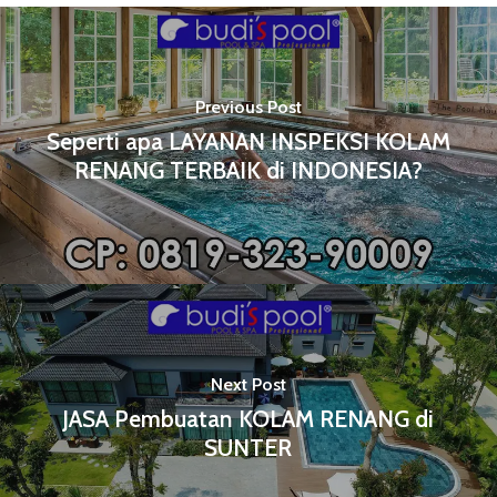
Previous Post
Seperti apa LAYANAN INSPEKSI KOLAM
RENANG TERBAIK di INDONESIA?
Next Post
JASA Pembuatan KOLAM RENANG di
SUNTER