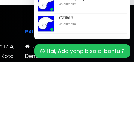
Available
Calvin
Available
BALI
o.17 A,
Jl. Cokroaminoto No. 17
Hai, Ada yang bisa di bantu ?
, Kota
Denpasar 80116 Bali & Jl.
timewa
Kerobokan No. 54, Kuta, Bali
bali 2
7-878-
0819-323-90009 , 087-878-
466-796
(0361) 734 983
ptbudispool@gmail.com