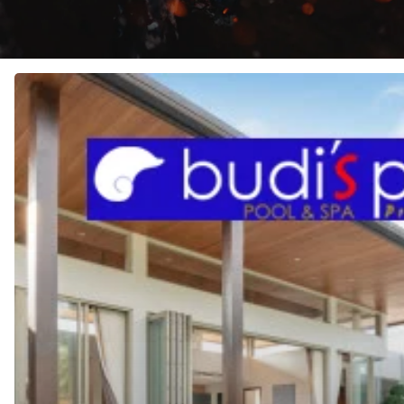
JASA
Pembuatan
KOLAM
RENANG
di
SINGARAJA