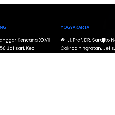
NG
YOGYAKARTA
Sanggar Kencana XXVII
Jl. Prof. DR. Sardjito N
0 Jatisari, Kec.
Cokrodiningratan, Jetis
tu, Kota Bandung,
Yogyakarta, Daerah Is
Barat
Yogyakarta
-323-90009 , 087-878-
0819-323-90009 , 08
96
466-796
udispool@gmail.com
FAX: (021) 780 7511