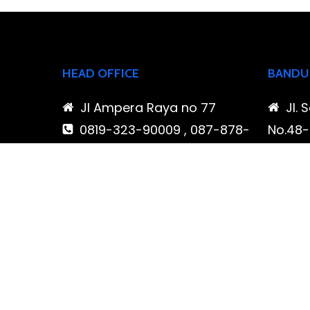
HEAD OFFICE
BANDU
Jl Ampera Raya no 77
Jl. 
0819-323-90009 , 087-878-
No.48-5
466-796
Buahba
(021) 780 7511
Jawa 
ptbudispool@gmail.com
0819
466-7
ptb