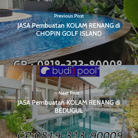
Previous Post
JASA Pembuatan KOLAM RENANG di
CHOPIN GOLF ISLAND
Next Post
JASA Pembuatan KOLAM RENANG di
BEDUGUL