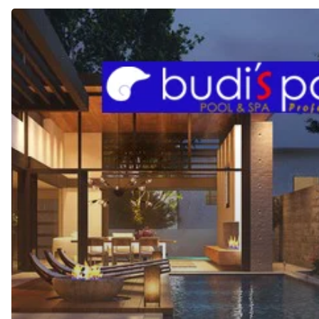
JASA
KONTRAKTOR
KOLAM
RENANG
di
CILACAP