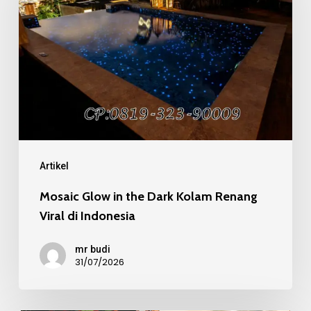
the
Dark
Kolam
Renang
Viral
di
Indonesia
Artikel
Mosaic Glow in the Dark Kolam Renang
Viral di Indonesia
mr budi
31/07/2026