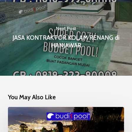
Next Post
JASA KONTRAKTOR KOLAM RENANG di
HANJAWAR
You May Also Like
Mosaic
Glow
in