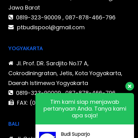
Jawa Barat
0819-323-90009 , 087-878-466-796
ptbudispool@gmail.com
YOGYAKARTA
Jl. Prof. DR. Sardjito No.17 A,
Cokrodiningratan, Jetis, Kota Yogyakarta,
Daerah Istimewa Yogyakarta
0819-323-90009 , 087-878-466-796
Tim kami siap menjawab
FAX: (021) 780 7511
pertanyaan Anda. Tanya kami
apa saja!
BALI
Budi Suparjo