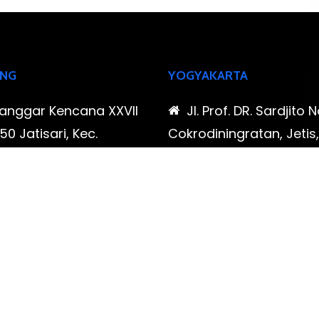
NG
YOGYAKARTA
Sanggar Kencana XXVII
Jl. Prof. DR. Sardjito N
0 Jatisari, Kec.
Cokrodiningratan, Jetis
tu, Kota Bandung,
Yogyakarta, Daerah Is
Barat
Yogyakarta
-323-90009 , 087-878-
0819-323-90009 , 08
96
466-796
udispool@gmail.com
FAX: (021) 780 7511