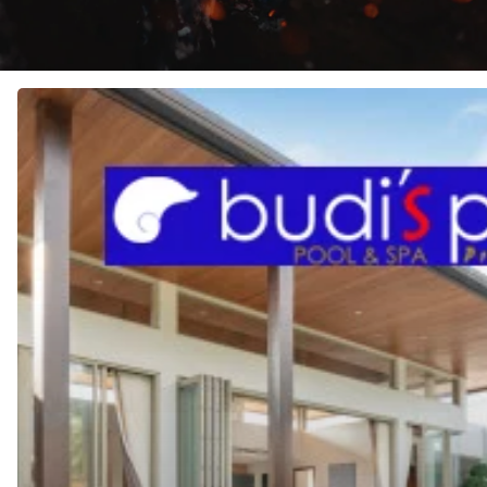
JASA
Pembuatan
KOLAM
RENANG
di
SINGARAJA