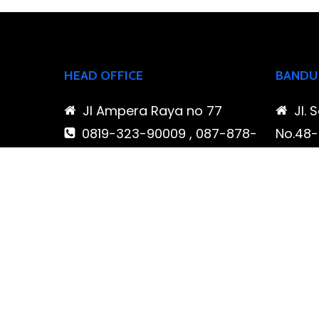
HEAD OFFICE
BANDU
Jl Ampera Raya no 77
Jl. 
0819-323-90009 , 087-878-
No.48-5
466-796
Buahba
(021) 780 7511
Jawa 
ptbudispool@gmail.com
0819
466-7
ptb