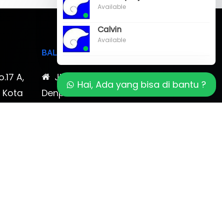
Available
Calvin
Available
BALI
o.17 A,
Jl. Cokroaminoto No. 17
Hai, Ada yang bisa di bantu ?
, Kota
Denpasar 80116 Bali & Jl.
timewa
Kerobokan No. 54, Kuta, Bali
bali 2
7-878-
0819-323-90009 , 087-878-
466-796
(0361) 734 983
ptbudispool@gmail.com