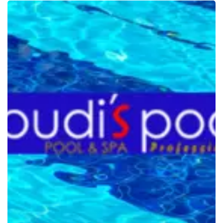
Ionizer
Tenaga
Surya!
Sistem
Sanitasi
Air
Ramah
Lingkungan