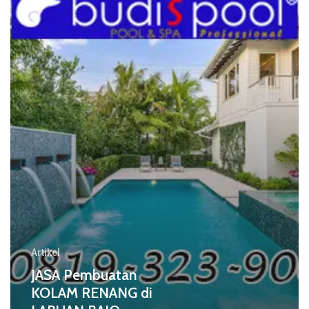
RENANG
di
LABUAN
BAJO
Artikel
JASA Pembuatan
KOLAM RENANG di