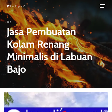
Menu
Skip
to
Close
main
Tag
Menu
content
Jasa Pembuatan
Kolam Renang
Minimalis di Labuan
Bajo
JASA
Pembuatan
KOLAM