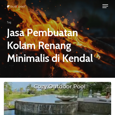
Menu
Skip
to
Close
main
Tag
Menu
content
Jasa Pembuatan
Kolam Renang
Minimalis di Kendal
JASA
Pembuatan
KOLAM
RENANG