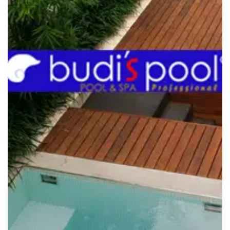
Inilah
Mengapa
Berendam
Air
Panas
Sangat
Baik
untuk
Kesehatan